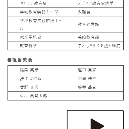
キャリア教育論
メディア教育実践学
学校教育実践Ⅰ～Ⅳ
教職論
学校教育実践研究Ⅰ～
教育経営論
Ⅳ
欧米学校史
美的教育論
教育哲学
子どもをめぐる法と制度
担当教員
稲葉 英彦
塩田 真吾
渋江 かさね
島田 桂吾
菅野 文彦
藤井 基貴
中村 美智太郎