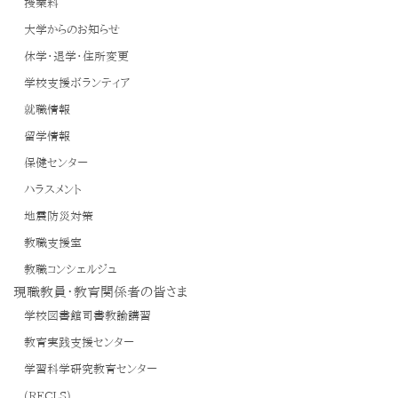
授業料
大学からのお知らせ
休学・退学・住所変更
学校支援ボランティア
就職情報
留学情報
保健センター
ハラスメント
地震防災対策
教職支援室
教職コンシェルジュ
現職教員・教育関係者の皆さま
学校図書館司書教諭講習
教育実践支援センター
学習科学研究教育センター
(RECLS)