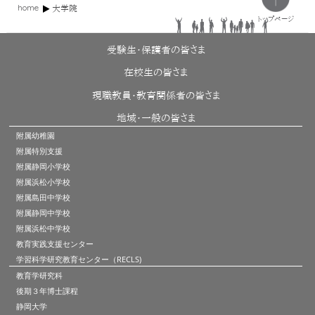
home
大学院
トップページ
受験生・保護者の皆さま
在校生の皆さま
現職教員・教育関係者の皆さま
地域・一般の皆さま
附属幼稚園
附属特別支援
附属静岡小学校
附属浜松小学校
附属島田中学校
附属静岡中学校
附属浜松中学校
教育実践支援センター
学習科学研究教育センター（RECLS)
教育学研究科
後期３年博士課程
静岡大学