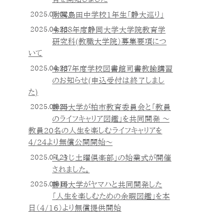
2025.05.02
附属島田中学校1年生「静大巡り」
2025.04.28
令和８年度静岡大学大学院教育学
研究科(教職大学院）募集要項につ
いて
2025.04.28
令和７年度学校図書館司書教諭講習
のお知らせ(申込受付は終了しまし
た)
2025.04.25
静岡大学が柏市教育委員会と「教員
のライフキャリア図鑑」を共同開発 ～
教員20名の人生を楽しむライフキャリアを
4/24より無償公開開始～
2025.04.21
「しきじ土曜倶楽部」の始業式が開催
されました。
2025.04.16
静岡大学がヤマハと共同開発した
「人生を楽しむための余暇図鑑」を本
日（4/16）より無償提供開始