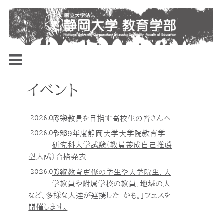
イベント
2026.07.29
将来教員を目指す高校生の皆さんへ
2026.07.28
令和9年度静岡大学大学院教育学
研究科入学試験（教員養成自己推薦
型入試）合格発表
2026.07.27
美術教育専修の学生や大学院生、大
学教員や附属学校の教員、地域の人
など、多様な人達が連携した「かも。」フェスを
開催します。