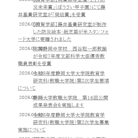
災未来賞」（ぼうさい甲子園）にて藤
井基貴研究室が「奨励賞」を受賞
2026.01.31
【教育学部】藤井基貴研究室が制作
した防災絵本・紙芝居が米スタンフォ
ード大学に寄贈されました
2026.01.30
附属静岡中学校 西谷聡一郎教諭
が令和7年度文部科学大臣優秀教
職員表彰を受賞
2026.01.19
令和８年度静岡大学大学院教育学
研究科(教職大学院）第２次学生要項
について
2026.01.15
静岡大学教職大学院 第16回公開
成果発表会を実施します
2026.01.09
令和８年度静岡大学大学院教育学
研究科(教職大学院）第２次学生募集
実施について