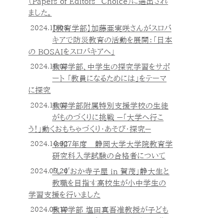
（Papers of Editors’ Choice）に選出され
ました。
2024.10.08
【教育学部】加藤亜実咲さんがスロバ
キアで防災教育の活動を展開：「日本
の BOSAIをスロバキアへ」
2024.10.03
教育学部、中学生の探究学習をサポ
ート 「教員になるためには」をテーマ
に探究
2024.10.03
教育学部附属特別支援学校の生徒
がものづくりに挑戦 －「大学へ行こ
う！」動くおもちゃづくり・あそび・探究－
2024.10.02
令和７年度 静岡大学大学院教育学
研究科入学試験の合格者について
2024.09.20
「しずおか寺子屋 in 賀茂」静大生と
教職を目指す高校生が小中学生の
学習支援を行いました
2024.09.10
教育学部 塩田真吾准教授が子ども