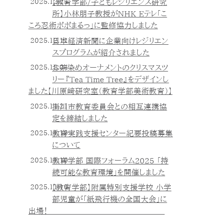
2025.12.25
【教育学部/子どもレジリエンス研究
所】小林朋子教授がNHK Eテレ「こ
ころ忍術ポポまるっ」に監修協力しました
2025.12.11
日本経済新聞に企業向けレジリエン
スプログラムが紹介されました
2025.12.04
お茶染めオーナメントのクリスマスツ
リー『Tea Time Tree』をデザインし
ました【川原﨑研究室（教育学部美術教育）】
2025.11.21
掛川市教育委員会との相互連携協
定を締結しました
2025.11.19
教育実践支援センター紀要投稿募集
について
2025.11.10
教育学部 国際フォーラム2025 「持
続可能な教育環境」を開催しました
2025.11.10
【教育学部】附属特別支援学校 小学
部児童が「紙飛行機の全国大会」に
出場！