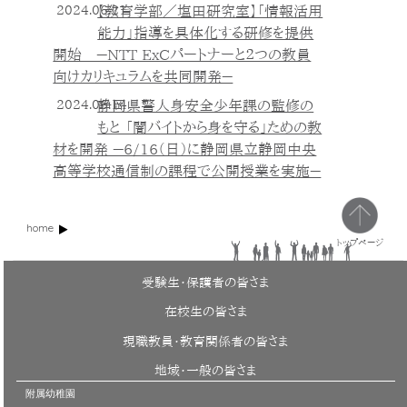
2024.06.21
【教育学部／塩田研究室】「情報活用
能力」指導を具体化する研修を提供
開始 －NTT ExCパートナーと２つの教員
向けカリキュラムを共同開発－
2024.06.14
静岡県警人身安全少年課の監修の
もと 「闇バイトから身を守る」ための教
材を開発 －6/16（日）に静岡県立静岡中央
高等学校通信制の課程で公開授業を実施－
home
トップページ
受験生・保護者の皆さま
在校生の皆さま
現職教員・教育関係者の皆さま
地域・一般の皆さま
附属幼稚園