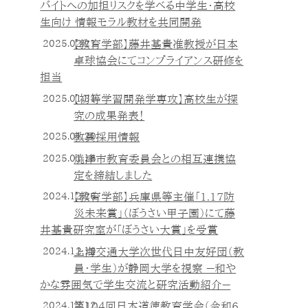
バイトへの加担リスクを学べる中学生・高校
生向け 情報モラル教材を共同開発
2025.02.21
【教育学部】藤井基貴准教授が日本
卓球協会にてコンプライアンス研修を
担当
2025.01.31
【初等学習開発学専攻】高校生が探
究の成果発表！
2025.01.20
教員採用情報
2025.01.16
焼津市教育委員会との相互連携協
定を締結しました
2024.12.26
【教育学部】兵庫県等主催「1.17防
災未来賞」（ぼうさい甲子園）にて藤
井基貴研究室が「ぼうさい大賞」を受賞
2024.12.19
上海交通大学次世代日中友好団（教
員・学生）が静岡大学を視察 －和や
かな雰囲気で学生交流と研究活動紹介－
2024.12.12
第104回日本道徳教育学会（令和6