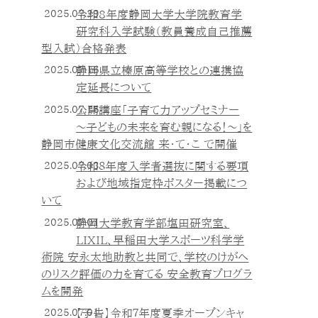
2025.07.29
令和8年度静岡大学大学院教育学
研究科入学試験（教員養成自己推薦
型入試）合格発表
2025.07.16
静岡県立榛原高等学校との連携協
定延長について
2025.07.16
公開講座「子育て力アップセミナー
～子どもの未来を育む親になる！～」を
静岡市健康文化交流館 来・て・こ で開催
2025.07.03
令和８年度入学者選抜に関する要項
および地域指定枠ポスター掲載につ
いて
2025.07.01
静岡大学教育学部塩田研究室、
LIXIL、早稲田大学スポーツ科学学
術院 安永太地助教と共同で、学校のけがへ
のリスク評価の力を育てる 安全教育プログラ
ムを開発
2025.07.01
【予告】令和７年度夏季オープンキャ