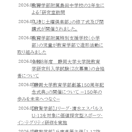
2026.03.30
教育学部附属島田中学校の3年生に
よる「研究室訪問
2026.03.18
「しきじ土曜倶楽部」の修了式及び閉
講式が開催されました。
2026.03.12
教育学部附属特別支援学校（小学
部）の児童が教育学部で造形活動に
取り組みました
2026.03.06
令和８年度 静岡大学大学院教育
学研究科入学試験（２次募集）の合格
者について
2026.03.02
「静岡大学教育学部創基150周年記
念式典」の開催について －150年の
歩みを未来へつなぐ－
2026.02.17
【教育学部】Jリーグ・清水エスパルス
U-13を対象に価値探究型スポーツ・
インテグリティ研修を実施
2026.01.31
【教育学部】兵庫県等主催「1.17防