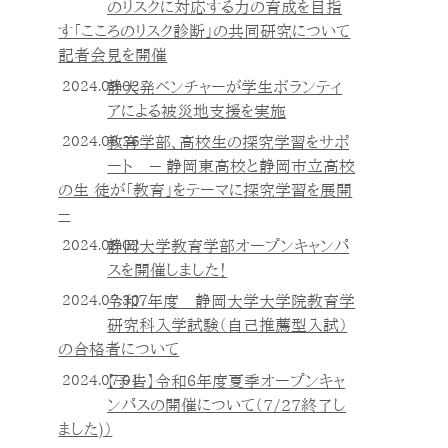
のリスクに対応する力の育成を目指
す「こころのリスク診断」の共同研究について
記者会見を開催
2024.09.02
静大発ベンチャーが学生ボランティ
アによる被災地支援を実施
2024.08.26
教育学部、高校生の探究学習をサポ
ート － 静岡東高校と静岡市立高校
の生 徒が「教育」をテーマに探究学習を展開
－
2024.08.02
静岡大学教育学部オープンキャンパ
スを開催しました！
2024.07.30
令和７年度 静岡大学大学院教育学
研究科入学試験（自己推薦型入試）
の合格者について
2024.07.01
【予告】令和６年度夏季オープンキャ
ンパスの開催について（7/27終了し
ました)）