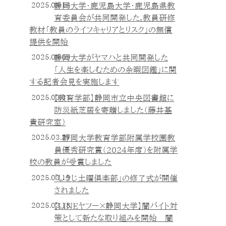
2025.04.14
静岡大学・鹿児島大学・鹿児島県教
育委員会が共同開発した，教員研修
教材「教員のライフキャリアとリスク」の無償
提供を開始
2025.04.09
静岡大学がヤマハと共同開発した
「人生を楽しむための余暇図鑑」に関
する記者会見を実施します
2025.03.31
【教育学部】静岡市立中央図書館に
防災紙芝居を寄贈しました（藤井基
貴研究室）
2025.03.27
静岡大学教育学部附属学校園教
員優秀研究賞（2024年度）を附属学
校の教員が受賞しました
2025.03.19
「しきじ土曜倶楽部」の修了式が開催
されました
2025.03.18
【LINEヤフー×静岡大学】闇バイト対
策として新たな取り組みを開始 闇