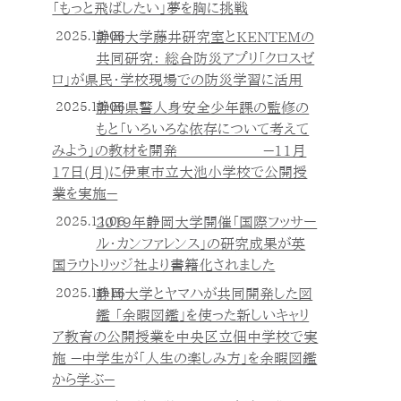
「もっと飛ばしたい」夢を胸に挑戦
2025.11.06
静岡大学藤井研究室とKENTEMの
共同研究： 総合防災アプリ「クロスゼ
ロ」が県民・学校現場での防災学習に活用
2025.11.06
静岡県警人身安全少年課の監修の
もと「いろいろな依存について考えて
みよう」の教材を開発 －11月
17日(月)に伊東市立大池小学校で公開授
業を実施－
2025.11.06
2019年静岡大学開催「国際フッサー
ル・カンファレンス」の研究成果が英
国ラウトリッジ社より書籍化されました
2025.10.16
静岡大学とヤマハが共同開発した図
鑑 「余暇図鑑」を使った新しいキャリ
ア教育の公開授業を中央区立佃中学校で実
施 －中学生が「人生の楽しみ方」を余暇図鑑
から学ぶ－