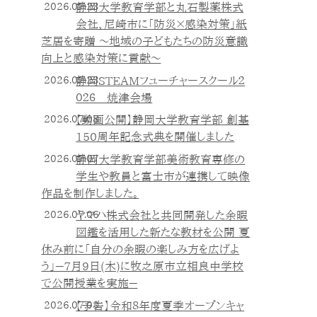
2026.07.23
静岡大学教育学部と丸石製薬株式
会社、尼崎市に「防災×感染対策」紙
芝居を寄贈 ～地域の子どもたちの防災意識
向上と感染対策に貢献～
2026.07.23
静岡STEAMフューチャースクール２
０２６ 焼津会場
2026.07.08
【動画公開】静岡大学教育学部 創基
150周年記念式典を開催しました
2026.07.07
静岡大学教育学部美術教育専修の
学生や教員と富士市が連携して映像
作品を制作しました。
2026.07.06
ヤマハ株式会社と共同開発した余暇
図鑑を活用した新たな教材を公開 夏
休み前に「自分の余暇の楽しみ方を広げよ
う」－7月9日(木)に牧之原市立相良中学校
で公開授業を実施－
2026.07.03
【予告】令和８年度夏季オープンキャ