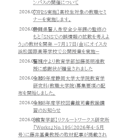
ンパスの開催について
2026.07.01
【7/25実施】高校生対象の教職セミ
ナーを実施します。
2026.07.01
静岡県警人身安全少年課の監修の
もと「SNSでの誤情報の拡散を考えよ
う」の教材を開発 －7月17日(金)にオイスカ
浜松国際高等学校で公開授業を実施－
2026.06.11
警視庁より教育学部加藤英明准教
授に感謝状が贈呈されました
2026.05.28
令和９年度静岡大学大学院教育学
研究科(教職大学院)募集要項の配
布を開始しました。
2026.05.14
令和８年度学校図書館司書教諭講
習のお知らせ
2026.04.27
【教育学部】リクルートワークス研究所
『Works』No.195（2026年4・5月
号）に藤井基貴教授の取材記事が掲載され