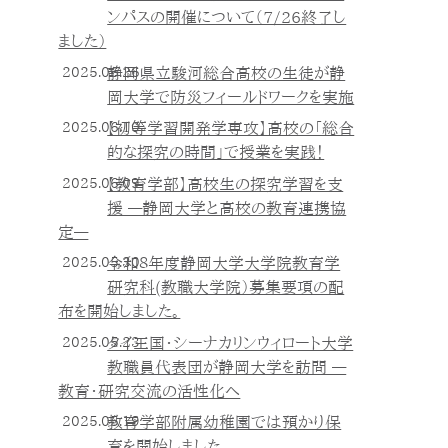
ンパスの開催について（7/26終了し
ました）
2025.06.26
静岡県立駿河総合高校の生徒が静
岡大学で防災フィールドワークを実施
2025.06.10
【初等学習開発学専攻】高校の「総合
的な探究の時間」で授業を実践！
2025.06.09
【教育学部】高校生の探究学習を支
援 ―静岡大学と高校の教育連携協
定―
2025.05.30
令和８年度静岡大学大学院教育学
研究科(教職大学院）募集要項の配
布を開始しました。
2025.05.23
タイ王国・シーナカリンウィロート大学
教職員代表団が静岡大学を訪問 ―
教育・研究交流の活性化へ
2025.05.19
教育学部附属幼稚園では預かり保
育を開始しました