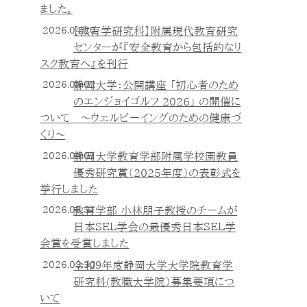
ました。
2026.04.20
【教育学研究科】附属現代教育研究
センターが『安全教育から包括的なリ
スク教育へ』を刊行
2026.04.02
静岡大学：公開講座 「初心者のため
のエンジョイゴルフ 2026」 の開催に
ついて ～ウェルビーイングのための健康づ
くり～
2026.04.01
静岡大学教育学部附属学校園教員
優秀研究賞（2025年度）の表彰式を
挙行しました
2026.03.31
教育学部 小林朋子教授のチームが
日本ＳＥＬ学会の最優秀日本ＳＥＬ学
会賞を受賞しました
2026.03.30
令和９年度静岡大学大学院教育学
研究科(教職大学院）募集要項につ
いて