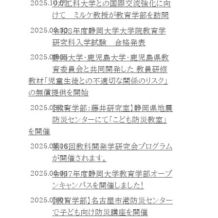
2025.10.09
リガ工科大学との国際交流強化に向
けて ミルケ教授が教育学部を訪問
2025.09.30
令和8年度静岡大学大学院教育学
研究科入学試験 合格発表
2025.09.05
静岡大学・鹿児島大学・鹿児島県教
育委員会と共同開発した 教員研修
教材「児童生徒との不適切な関係のリスク」
の無償提供を開始
2025.08.25
【教育学部：藤井研究室】静岡県地震
防災センターにて「こども防災教室」
を開催
2025.08.08
第１６回教科開発学研究会プログラム
が開催されます。
2025.08.04
令和7年度静岡大学教育学部オープ
ンキャンパスを開催しました！
2025.08.01
【教育学部】名古屋市港防災センター
で子ども向け防災講座を開催