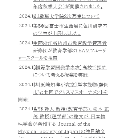
年度秋季大会）が開催されました。
2024.12.12
R7教職大学院２次募集について
2024.11.29
第50回富士市生活展に色川研究室
の学生が出展しました。
2024.11.06
中国浙江省杭州市教育教学管理者
研修団が教育学部STEAMフューチ
ャースクールを視察
2024.11.05
【初等学習開発学専攻】高校で探究
について考える授業を実践！
2024.10.18
【川原﨑知洋研究室】岸本挽物(静岡
市)と共同でクリスマスオーナメントを
開発！
2024.10.18
古賀 幹人 教授（教育学部）、松本 正
茂 教授（理学部）の論文が、日本物
理学会が発刊する「Journal of the
Physical Society of Japan」の注目論文