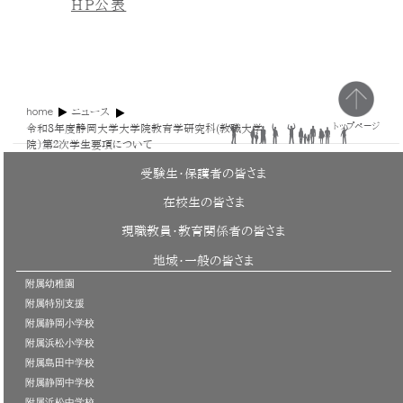
HP公表
home
ニュース
トップページ
令和８年度静岡大学大学院教育学研究科(教職大学
院）第２次学生要項について
受験生・保護者の皆さま
在校生の皆さま
現職教員・教育関係者の皆さま
地域・一般の皆さま
附属幼稚園
附属特別支援
附属静岡小学校
附属浜松小学校
附属島田中学校
附属静岡中学校
附属浜松中学校