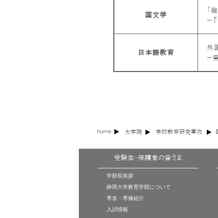
「
国文学
－
外
日本語教育
－
home
大学院
学校教育研究専攻
受験生・保護者の皆さま
学部長挨拶
静岡大学教育学部について
専攻・専修紹介
入試情報