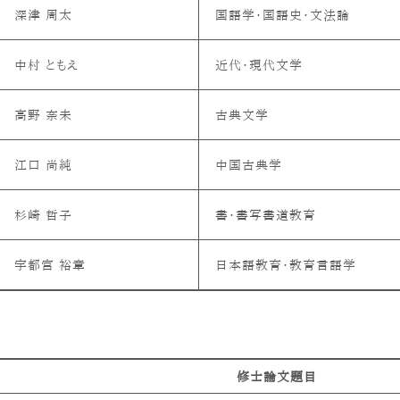
深津 周太
国語学・国語史・文法論
中村 ともえ
近代・現代文学
高野 奈未
古典文学
江口 尚純
中国古典学
杉崎 哲子
書・書写書道教育
宇都宮 裕章
日本語教育・教育言語学
修士論文題目