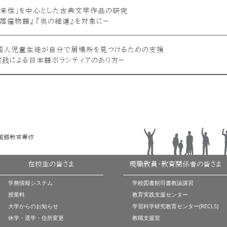
継承性」を中心とした古典文学作品の研究
『落窪物語』『奥の細道』を対象に－
国人児童生徒が自分で居場所を見つけるための支援
実践による日本語ボランティアのあり方－
国語教育専修
在校生の皆さま
現職教員・教育関係者の皆さま
学務情報システム
学校図書館司書教諭講習
授業料
教育実践支援センター
大学からのお知らせ
学習科学研究教育センター(RECLS)
休学・退学・住所変更
教職支援室