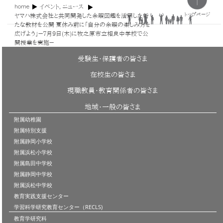
home
イベント
,
ニュース
トップページ
ヤマハ株式会社と共同開発した余暇図鑑を活用した新
たな教材を公開 夏休み前に「自分の余暇の楽しみ方を
広げよう」－7月9日(木)に牧之原市立相良中学校で公
開授業を実施－
受験生・保護者の皆さま
在校生の皆さま
現職教員・教育関係者の皆さま
地域・一般の皆さま
附属幼稚園
附属特別支援
附属静岡小学校
附属浜松小学校
附属島田中学校
附属静岡中学校
附属浜松中学校
教育実践支援センター
学習科学研究教育センター（RECLS)
教育学研究科