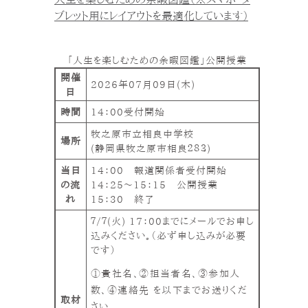
ブレット用にレイアウトを最適化しています）
「人生を楽しむための余暇図鑑」公開授業
開催
2026年07月09日(
木
)
日
時間
14：00受付開始
牧之原市立相良中学校
場所
(静岡県牧之原市相良２８３)
当日
14：00 報道関係者受付開始
の流
14：25～15：15 公開授業
れ
15：30 終了
７/７(火) 17：00までにメールでお申し
込みください。（必ず申し込みが必要
です）
①貴社名、②担当者名、③参加人
数、④連絡先 を以下までお送りくだ
取材
さい。