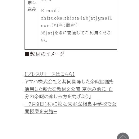
申し
込み
E-mail：
shizuoka.shiota.lab[at]gmail.
com（担当：勝村）
※[at]を@に変更してご利用くださ
い。
■教材のイメージ
【プレスリリースはこちら】
ヤマハ株式会社と共同開発した余暇図鑑を
活用した新たな教材を公開 夏休み前に「自
分の余暇の楽しみ方を広げよう」
－7月9日(木)に牧之原市立相良中学校で公
開授業を実施－