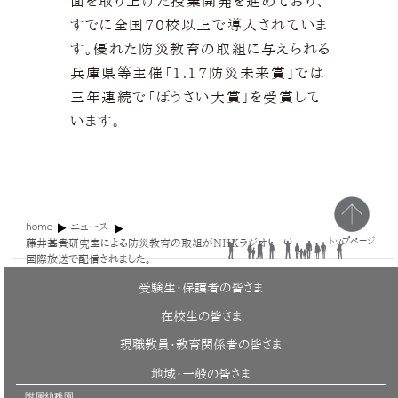
面を取り上げた授業開発を進めており、
すでに全国70校以上で導入されていま
す。優れた防災教育の取組に与えられる
兵庫県等主催「1.17防災未来賞」では
三年連続で「ぼうさい大賞」を受賞して
います。
home
ニュース
トップページ
藤井基貴研究室による防災教育の取組がNHKラジオ
国際放送で配信されました。
受験生・保護者の皆さま
在校生の皆さま
現職教員・教育関係者の皆さま
地域・一般の皆さま
附属幼稚園