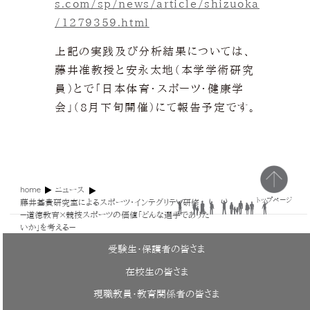
s.com/sp/news/article/shizuoka
/1279359.html
上記の実践及び分析結果については、
藤井准教授と安永太地（本学学術研究
員）とで「日本体育・スポーツ・健康学
会」（8月下旬開催）にて報告予定です。
home
ニュース
トップページ
藤井基貴研究室によるスポーツ・インテグリティ研修
－道徳教育×競技スポーツの価値「どんな選手でありた
いか」を考える－
受験生・保護者の皆さま
在校生の皆さま
現職教員・教育関係者の皆さま