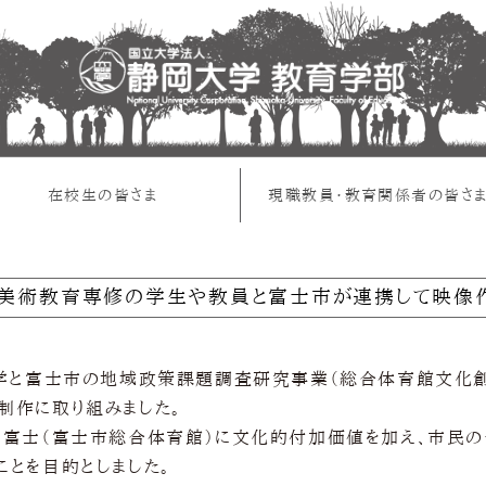
在校生の皆さま
現職教員・教育関係者の皆さ
美術教育専修の学生や教員と富士市が連携して映像作
大学と富士市の地域政策課題調査研究事業（総合体育館文化
制作に取り組みました。
ナ富士（富士市総合体育館）に文化的付加価値を加え、市民
ことを目的としました。