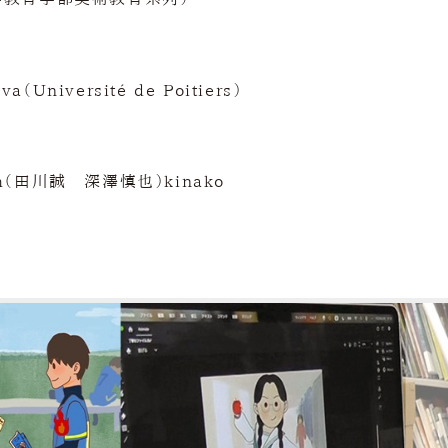
va（Université de Poitiers）
seph（田川誠 深澤慎也）kinako