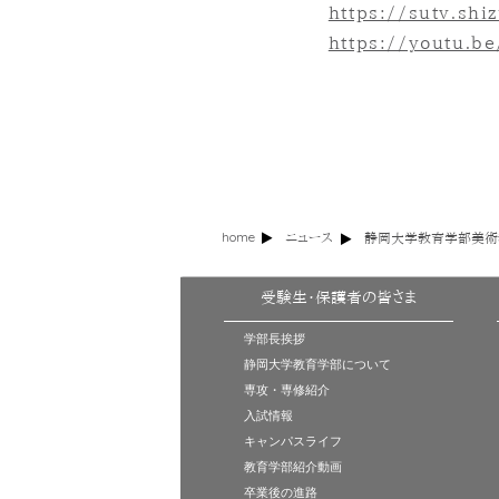
https://sutv.sh
https://youtu.b
home
ニュース
静岡大学教育学部美術
受験生・保護者の皆さま
学部長挨拶
静岡大学教育学部について
専攻・専修紹介
入試情報
キャンパスライフ
教育学部紹介動画
卒業後の進路