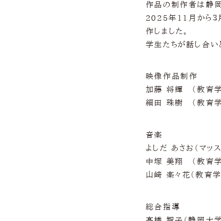
作品の制作者は静岡
2025年11月から
作しました。
学生たちが話し合い
映像作品制作
加藤 将輝 （教育
細田 珠樹 （教育
音楽
よしだ あさお（
中塚 美翔 （教育
山﨑 楽々花（教育
総合指導
髙橋 智子（静岡大