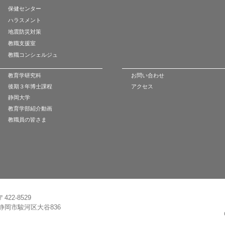
保健センター
ハラスメント
地震防災対策
教職支援室
教職コンシェルジュ
教育学研究科
お問い合わせ
後期３年博士課程
アクセス
静岡大学
教育学部紹介動画
教職員の皆さま
〒422-8529
静岡市駿河区大谷836