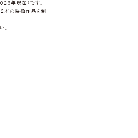
26年現在）です。
マに２本の映像作品を制
い。