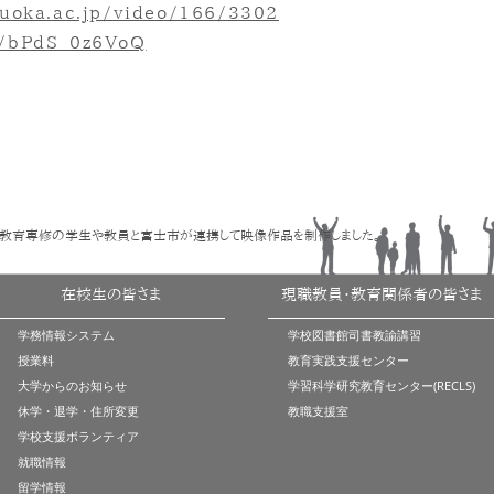
izuoka.ac.jp/video/166/3302
e/bPdS_0z6VoQ
教育専修の学生や教員と富士市が連携して映像作品を制作しました。
在校生の皆さま
現職教員・教育関係者の皆さま
学務情報システム
学校図書館司書教諭講習
授業料
教育実践支援センター
大学からのお知らせ
学習科学研究教育センター(RECLS)
休学・退学・住所変更
教職支援室
学校支援ボランティア
就職情報
留学情報