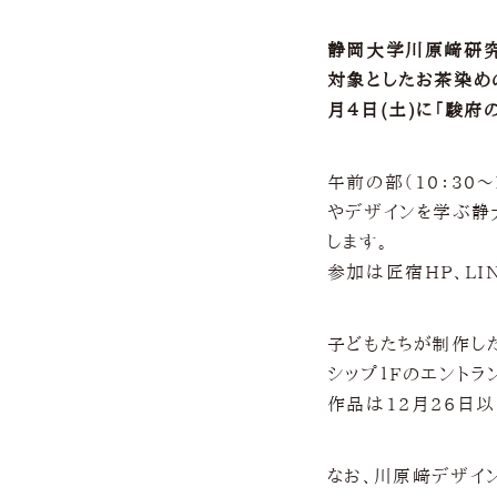
静岡大学川原﨑研究
対象としたお茶染めの
月４日(土)に「駿府
午前の部（10：30〜
やデザインを学ぶ静
します。
参加は匠宿HP、LI
子どもたちが制作した
シップ１Fのエント
作品は12月26日
なお、川原﨑デザイ