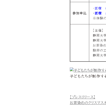
・
匠宿 
参加申込
・
匠
宿 
※体験の
【主催】
静岡大学
静岡大学
お茶染め
駿府の工
静岡大
子どもたちが制作す
【プレスリリース】
お茶染めのクリスマス