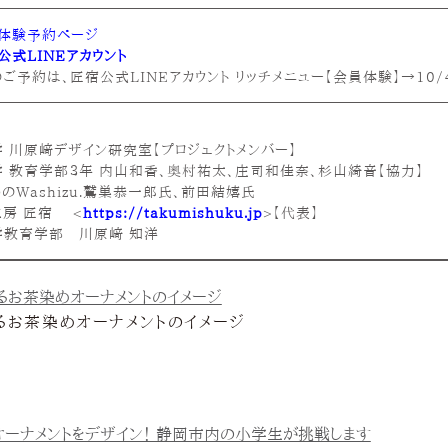
体験予約ページ
公式LINEアカウント
ご予約は、匠宿公式LINEアカウント リッチメニュー【会員体験】→10/
 川原﨑デザイン研究室【プロジェクトメンバー】
 教育学部３年 内山和香、奥村祐太、庄司和佳奈、杉山綺音【協力】
のWashizu.鷲巣恭一郎氏、前田結嬉氏
房 匠宿 <
https://takumishuku.jp
>【代表】
学教育学部 川原﨑 知洋
るお茶染めオーナメントのイメージ
オーナメントをデザイン！ 静岡市内の小学生が挑戦します