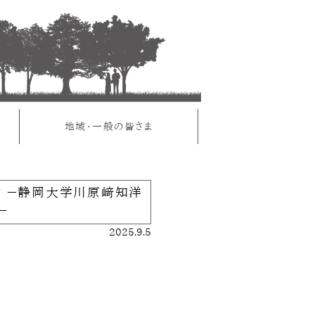
ま
地域・一般の皆さま
す －静岡大学川原﨑知洋
－
2025.9.5