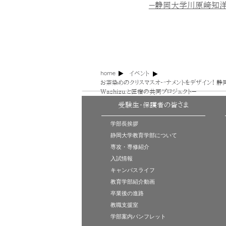
－静岡大学川原﨑知洋研
home
イベント
お茶染めのクリスマスオーナメントをデザイン！ 
Washizu.と匠宿の共同プロジェクト－
受験生・保護者の皆さま
学部長挨拶
静岡大学教育学部について
専攻・専修紹介
入試情報
キャンパスライフ
教育学部紹介動画
卒業後の進路
教職支援室
学部案内パンフレット