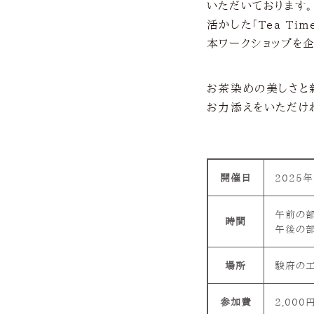
いただいております
活かした「Tea Ti
本ワークショップを
お茶染めの美しさと
お力添えをいただけ
開催日
2025年
午前の部 
時間
午後の部 
場所
駿府の工
参加費
2,000