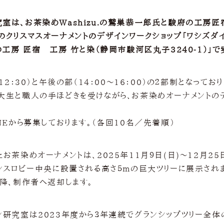
室は、お茶染めWashizu.の鷲巣恭一郎氏と駿府の工房匠
クリスマスオーナメントのデザインワークショップ「ワシズダイラ
の工房 匠宿 工房 竹と染（静岡市駿河区丸子3240-1）」で
12：30）と午後の部（14：00〜16：00）の２部制となって
大生と職人の手ほどきを受けながら、お茶染めオーナメントの
NEから募集しております。（各回10名／先着順）
お茶染めオーナメントは、2025年11月９日(日)〜12月25
ランスロビー中央に設置される高さ５mの巨大ツリーに展示され
以降、制作者へ返却します。
ン研究室は2023年度から３年連続でグランシップツリー全