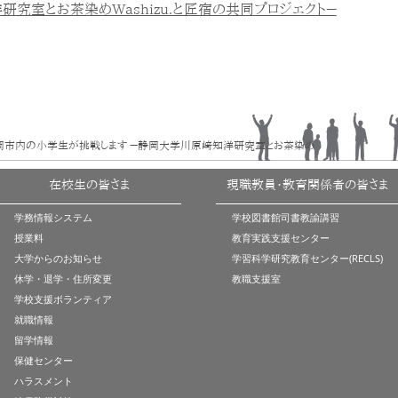
究室とお茶染めWashizu.と匠宿の共同プロジェクト－
静岡市内の小学生が挑戦します －静岡大学川原﨑知洋研究室とお茶染め
在校生の皆さま
現職教員・教育関係者の皆さま
学務情報システム
学校図書館司書教諭講習
授業料
教育実践支援センター
大学からのお知らせ
学習科学研究教育センター(RECLS)
休学・退学・住所変更
教職支援室
学校支援ボランティア
就職情報
留学情報
保健センター
ハラスメント