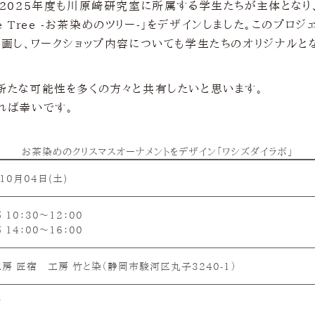
。2025年度も川原﨑研究室に所属する学生たちが主体となり
me Tree -お茶染めのツリー-」をデザインしました。このプロ
企画し、ワークショップ内容についても学生たちのオリジナルとな
新たな可能性を多くの方々と共有したいと思います。
れば幸いです。
お茶染めのクリスマスオーナメントをデザイン「ワシズダイラボ」
10月04日(
土
)
10：30〜12：00
14：00〜16：00
房 匠宿 工房 竹と染（静岡市駿河区丸子3240-1）
円