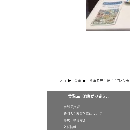
home
受賞
兵庫県等主催「1.17防災
受験生・保護者の皆さま
学部長挨拶
静岡大学教育学部について
専攻・専修紹介
入試情報