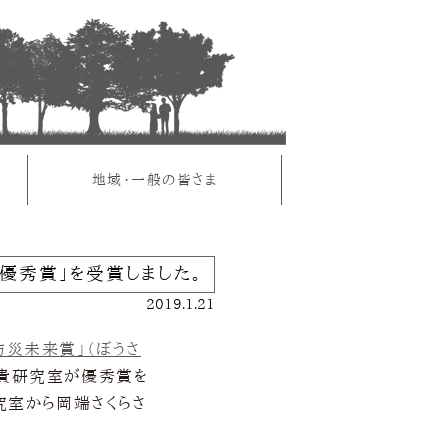
ま
地域・一般の皆さま
優秀賞」を受賞しました。
2019.1.21
7防災未来賞」（ぼうさ
基貴研究室が優秀賞を
究室から岡端さくらさ