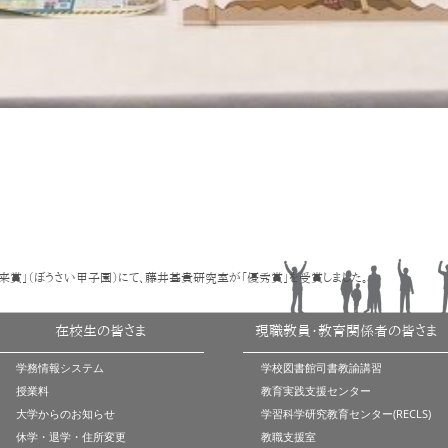
未来賞」（ぼうさい甲子園）にて、藤井基貴研究室が「優秀賞」を受賞しました。
在校生の皆さま
現職教員・教育関係者の皆さま
学務情報システム
学校図書館司書教諭講習
授業料
教育実践支援センター
大学からのお知らせ
学習科学研究教育センター(RECLS)
休学・退学・住所変更
教職支援室