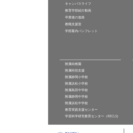
キャンパスライフ
教育学部紹介動画
卒業後の進路
教職支援室
学部案内パンフレット
附属幼稚園
附属特別支援
附属静岡小学校
附属浜松小学校
附属島田中学校
附属静岡中学校
附属浜松中学校
教育実践支援センター
学習科学研究教育センター（RECLS)