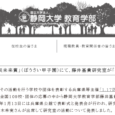
在校生の皆さま
現職教員・教育関係者の皆さ
防災未来賞」（ぼうさい甲子園）にて、藤井基貴研究室が「
その活動を行う学校や団体を表彰する兵庫県等主催
「1.1
、全国109校・団体の応募の中から静岡大学教育学部藤井
19年1月13日には兵庫県公館で表彰式と発表会が行われ、研
鈴木希実さんが出席して研究室の活動について発表しました。