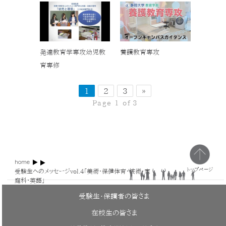
発達教育学専攻幼児教
養護教育専攻
育専修
1
2
3
»
Page 1 of 3
home
トップページ
受験生へのメッセージvol.4「美術・保健体育・技術・家
庭科・英語」
受験生・保護者の皆さま
在校生の皆さま