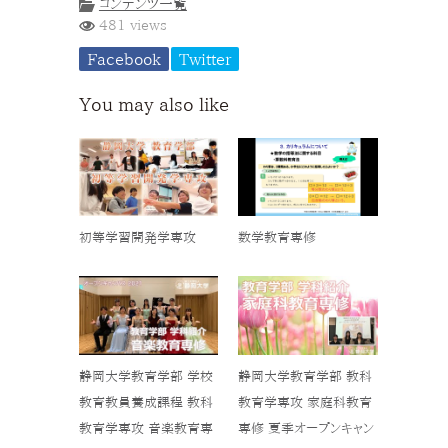
コンテンツ一覧
481 views
Facebook
Twitter
You may also like
初等学習開発学専攻
数学教育専修
静岡大学教育学部 学校
静岡大学教育学部 教科
教育教員養成課程 教科
教育学専攻 家庭科教育
教育学専攻 音楽教育専
専修 夏季オープンキャン