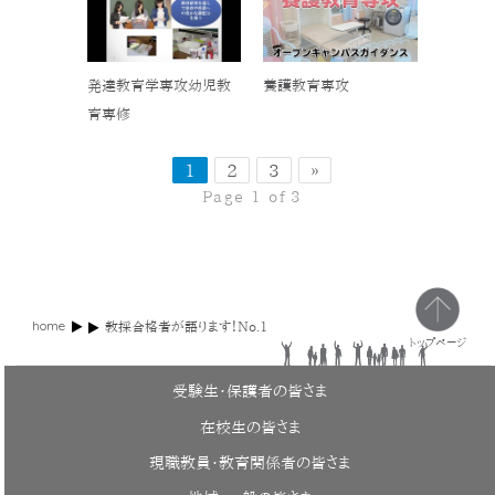
発達教育学専攻幼児教
養護教育専攻
育専修
1
2
3
»
Page 1 of 3
home
教採合格者が語ります！No.1
トップページ
受験生・保護者の皆さま
在校生の皆さま
現職教員・教育関係者の皆さま